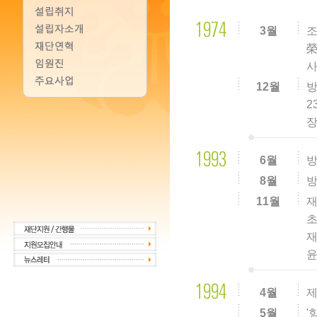
3월
조
榮
사
12월
방
2
장
6월
방
8월
11월
재
초
재
윤
4월
제
5월
'